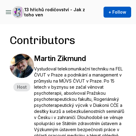
13 hříchů rodičovství - Jak z
+ Follow
toho ven
Contributors
Martin Zikmund
Vystudoval telekomunikační techniku na FEL
ČVUT v Praze a podnikání a management v
průmyslu na MÚVS ČVUT v Praze. Po 15
Host
letech v byznysu se začal věnovat
psychoterapii, absolvoval Pražskou
psychoterapeutickou fakultu, Rogeriánský
psychoterapeutický výcvik v Diakonii CČE a
desítky kurzů a sebezkušenostních seminářů
v Česku i v zahraničí. Dlouhodobě se věnuje
spolupráci se Státním zdravotním ústavem a
Výzkumným ústavem bezpečnosti práce v
oblasti pracovní medicíny a témat ohledně